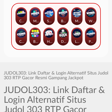
Colors
Mines
Speed Crash
Boxes
Moneyplane
Wheel
Coins
Blocks
Hi-Lo
DICE
Lines
Plinko
JUDOL303: Link Daftar & Login Alternatif Situs Judol
303 RTP Gacor Resmi Gampang Jackpot
JUDOL303: Link Daftar &
Login Alternatif Situs
Judol 303 RTP Gacor