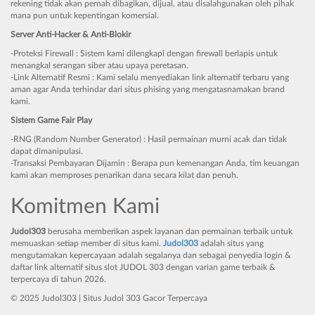
rekening tidak akan pernah dibagikan, dijual, atau disalahgunakan oleh pihak
mana pun untuk kepentingan komersial.
Server Anti-Hacker & Anti-Blokir
-Proteksi Firewall : Sistem kami dilengkapi dengan firewall berlapis untuk
menangkal serangan siber atau upaya peretasan.
-Link Alternatif Resmi : Kami selalu menyediakan link alternatif terbaru yang
aman agar Anda terhindar dari situs phising yang mengatasnamakan brand
kami.
Sistem Game Fair Play
-RNG (Random Number Generator) : Hasil permainan murni acak dan tidak
dapat dimanipulasi.
-Transaksi Pembayaran Dijamin : Berapa pun kemenangan Anda, tim keuangan
kami akan memproses penarikan dana secara kilat dan penuh.
Komitmen Kami
Judol303
berusaha memberikan aspek layanan dan permainan terbaik untuk
memuaskan setiap member di situs kami.
Judol303
adalah situs yang
mengutamakan kepercayaan adalah segalanya dan sebagai penyedia login &
daftar link alternatif situs slot JUDOL 303 dengan varian game terbaik &
terpercaya di tahun 2026.
© 2025 Judol303 | Situs Judol 303 Gacor Terpercaya