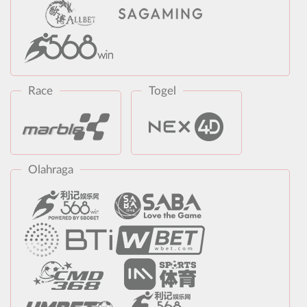
Race
Togel
Olahraga