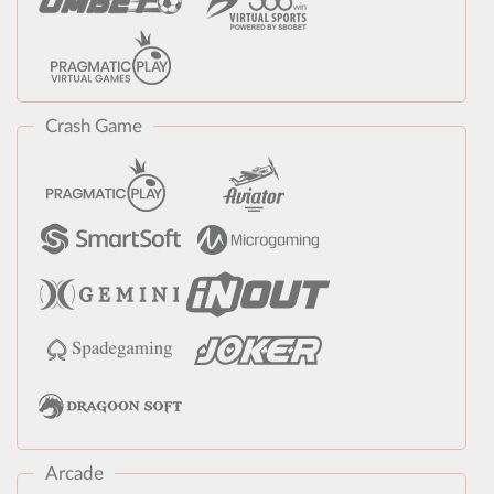
Crash Game
Arcade