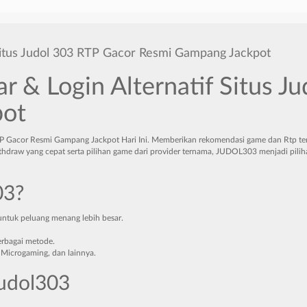
Situs Judol 303 RTP Gacor Resmi Gampang Jackpot
 & Login Alternatif Situs J
pot
RTP Gacor Resmi Gampang Jackpot Hari Ini. Memberikan rekomendasi game dan Rtp tert
thdraw yang cepat serta pilihan game dari provider ternama, JUDOL303 menjadi pilih
03?
tuk peluang menang lebih besar.
rbagai metode.
, Microgaming, dan lainnya.
udol303