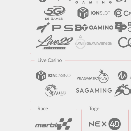
Live Casino
Race
Togel