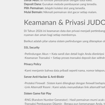
Daftar Akun:
Isi formulir pendaftaran dengan data valid.
Deposit Dana:
Gunakan metode pembayaran yang tersedia.
Pilih Permainan:
Jelajahi koleksi slot yang tersedia.
Mulai Bermain:
Nikmati permainan slot gacor setiap malam.
Keamanan & Privasi JUD
Di Tahun 2026 ini keamanan data dan privasi menjadi pertimba
nyaman dan aman bagi setiap membernya.
Berikut adalah pilar utama sistem perlindungan yang diterapka
SSL Security
-Perlindungan Akun = Kata sandi dan detail login Anda dienkripsi 
-Keamanan Transaksi = Setiap proses transaksi deposit dan withd
Privacy Policy
-Kami menjamin bahwa data pribadi seperti nama, nomor telepon, 
Server Anti-Hacker & Anti-Blokir
-Proteksi Firewall : Sistem kami dilengkapi dengan firewall berla
-Link Alternatif Resmi : Kami selalu menyediakan link alternatif
Sistem Game Fair Play
-RNG (Random Number Generator) : Hasil permainan murni acak d
-Transaksi Pembayaran Dijamin : Berapa pun kemenangan Anda, t