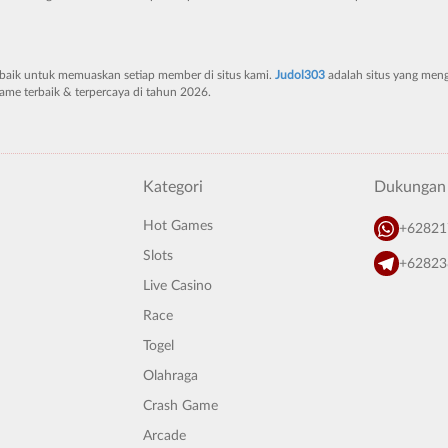
baik untuk memuaskan setiap member di situs kami.
Judol303
adalah situs yang men
 game terbaik & terpercaya di tahun 2026.
Kategori
Dukungan
Hot Games
+62821
Slots
+62823
Live Casino
Race
Togel
Olahraga
Crash Game
Arcade