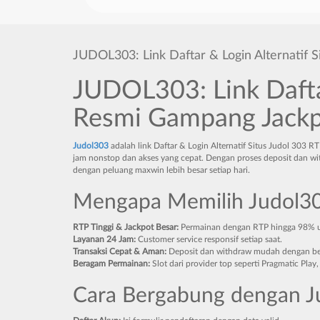
JUDOL303: Link Daftar & Login Alternatif 
JUDOL303: Link Daftar
Resmi Gampang Jack
Judol303
adalah link Daftar & Login Alternatif Situs Judol 303 
jam nonstop dan akses yang cepat. Dengan proses deposit dan wi
dengan peluang maxwin lebih besar setiap hari.
Mengapa Memilih Judol3
RTP Tinggi & Jackpot Besar:
Permainan dengan RTP hingga 98% un
Layanan 24 Jam:
Customer service responsif setiap saat.
Transaksi Cepat & Aman:
Deposit dan withdraw mudah dengan be
Beragam Permainan:
Slot dari provider top seperti Pragmatic Play
Cara Bergabung dengan J