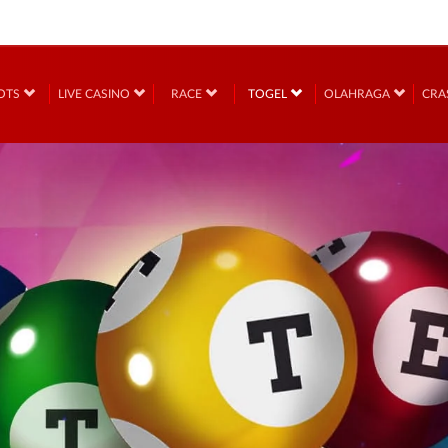
OTS
LIVE CASINO
RACE
TOGEL
OLAHRAGA
CRA