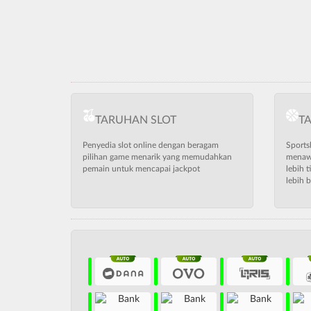
TARUHAN SLOT
T
Penyedia slot online dengan beragam
Sports
pilihan game menarik yang memudahkan
menawa
pemain untuk mencapai jackpot
lebih 
lebih 