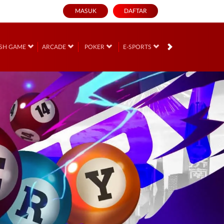
MASUK
DAFTAR
SH GAME
ARCADE
POKER
E-SPORTS
SABUNG AYAM