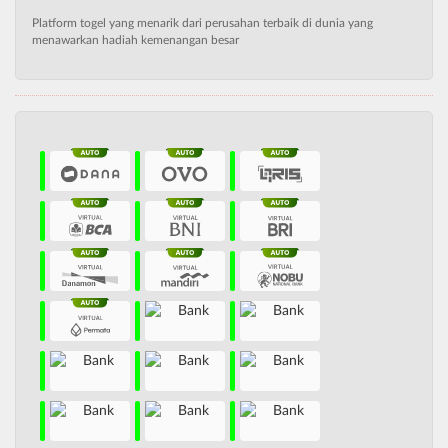
Platform togel yang menarik dari perusahan terbaik di dunia yang
menawarkan hadiah kemenangan besar