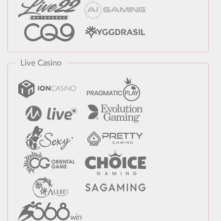
Live Casino