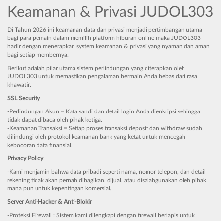
Keamanan & Privasi JUDOL303
Di Tahun 2026 ini keamanan data dan privasi menjadi pertimbangan utama
bagi para pemain dalam memilih platform hiburan online maka JUDOL303
hadir dengan menerapkan system keamanan & privasi yang nyaman dan aman
bagi setiap membernya.
Berikut adalah pilar utama sistem perlindungan yang diterapkan oleh
JUDOL303 untuk memastikan pengalaman bermain Anda bebas dari rasa
khawatir.
SSL Security
-Perlindungan Akun = Kata sandi dan detail login Anda dienkripsi sehingga
tidak dapat dibaca oleh pihak ketiga.
-Keamanan Transaksi = Setiap proses transaksi deposit dan withdraw sudah
dilindungi oleh protokol keamanan bank yang ketat untuk mencegah
kebocoran data finansial.
Privacy Policy
-Kami menjamin bahwa data pribadi seperti nama, nomor telepon, dan detail
rekening tidak akan pernah dibagikan, dijual, atau disalahgunakan oleh pihak
mana pun untuk kepentingan komersial.
Server Anti-Hacker & Anti-Blokir
-Proteksi Firewall : Sistem kami dilengkapi dengan firewall berlapis untuk