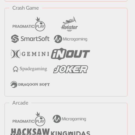
Crash Game
Arcade