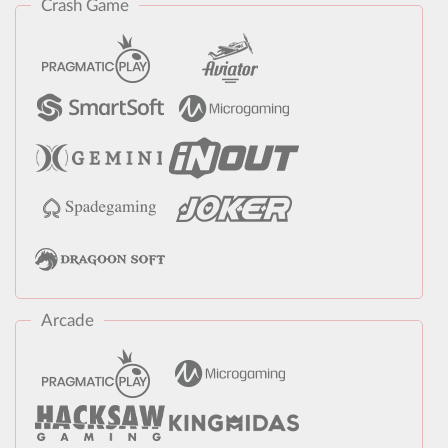
Crash Game
Arcade