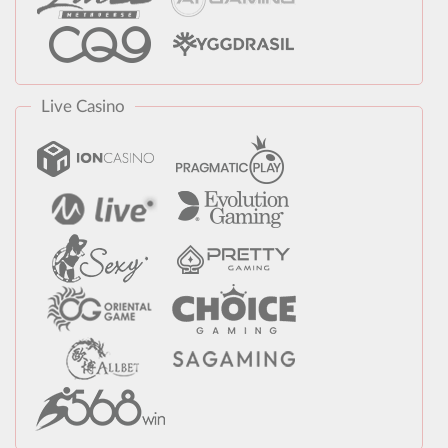
Live Casino