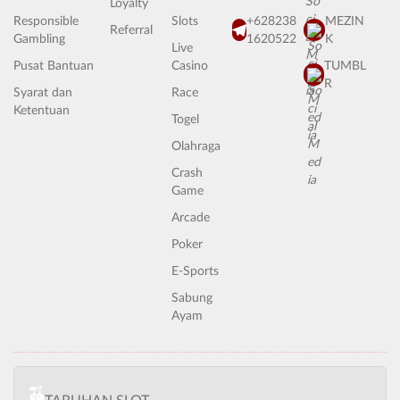
Loyalty
Responsible
Slots
+628238
MEZIN
Referral
Gambling
1620522
K
Live
Pusat Bantuan
Casino
TUMBL
R
Syarat dan
Race
Ketentuan
Togel
Olahraga
Crash
Game
Arcade
Poker
E-Sports
Sabung
Ayam