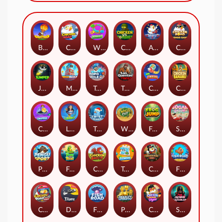
BalloniX
Chicken Road Ice
Wheel
Chicken vs Zombies
AVIA FLY 2
Chicken Road Bonus
Jumper
MegaBlock
Topo Mole
Twist San Quentin
Crash
Chicken Banana
Cryptos
Limbo
Twist X-mas
Wheel Out
Frog Jump
SugarDaddy
Pengu Sport
Frog Road
Chicken Shoot
Tower
Chicken Road Gold
Fish Road
Chicken Road Race
Diver
Fish Boom
Penalty Nations Cup
Chicken Road Vegas
Squid Gamebler