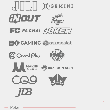
Poker